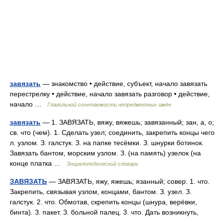
завязать
— знакомство • действие, субъект, начало завязать
перестрелку • действие, начало завязать разговор • действие,
начало …
Глагольной сочетаемости непредметных имён
завязать
— 1. ЗАВЯЗАТЬ, вяжу, вяжешь; завязанный; зан, а, о;
св. что (чем). 1. Сделать узел; соединить, закрепить концы чего
л. узлом. З. галстук. З. на папке тесёмки. З. шнурки ботинок.
Завязать бантом, морским узлом. З. (на память) узелок (на
конце платка …
Энциклопедический словарь
ЗАВЯЗАТЬ
— ЗАВЯЗАТЬ, яжу, яжешь; язанный; совер. 1. что.
Закрепить, связывая узлом, концами, бантом. З. узел. З.
галстук. 2. что. Обмотав, скрепить концы (шнура, верёвки,
бинта). З. пакет. З. больной палец. 3. что. Дать возникнуть,