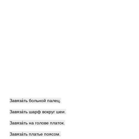
Завяза́ть больной палец.
Завяза́ть шарф вокруг шеи.
Завяза́ть на голове платок.
Завяза́ть платье поясом.