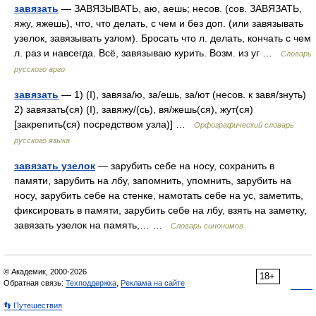
завязать
— ЗАВЯЗЫВАТЬ, аю, аешь; несов. (сов. ЗАВЯЗАТЬ,
яжу, яжешь), что, что делать, с чем и без доп. (или завязывать
узелок, завязывать узлом). Бросать что л. делать, кончать с чем
л. раз и навсегда. Всё, завязываю курить. Возм. из уг …
Словарь
русского арго
завязать
— 1) (I), завяза/ю, за/ешь, за/ют (несов. к завя/знуть)
2) завязать(ся) (I), завяжу/(сь), вя/жешь(ся), жут(ся)
[закрепить(ся) посредством узла)] …
Орфографический словарь
русского языка
завязать узелок
— зарубить себе на носу, сохранить в
памяти, зарубить на лбу, запомнить, упомнить, зарубить на
носу, зарубить себе на стенке, намотать себе на ус, заметить,
фиксировать в памяти, зарубить себе на лбу, взять на заметку,
завязать узелок на память,… …
Словарь синонимов
© Академик, 2000-2026
18+
Обратная связь:
Техподдержка
,
Реклама на сайте
👣 Путешествия