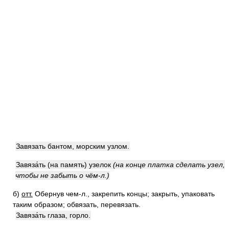
Завязать бантом, морским узлом.
Завяза́ть (на память) узелок
(на конце платка сделать узел,
чтобы не забыть о чём-л.)
б)
отт.
Обернув чем-л., закрепить концы; закрыть, упаковать
таким образом; обвязать, перевязать.
Завяза́ть глаза, горло.