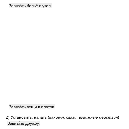
Завяза́ть бельё в узел.
Завяза́ть вещи в платок.
2)
Установить, начать
(
какие-л. связи, взаимные действия
)
Завяза́ть дружбу.