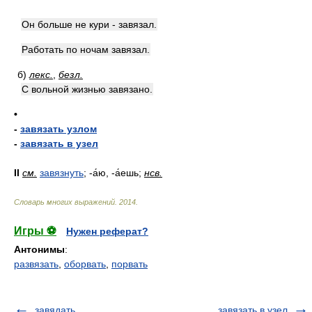
Он больше не кури - завязал.
Работать по ночам завязал.
б)
лекс.
,
безл.
С вольной жизнью завязано.
•
-
завязать узлом
-
завязать в узел
II
см.
завязнуть
; -а́ю, -а́ешь;
нсв.
Словарь многих выражений
.
2014
.
Игры ⚽
Нужен реферат?
Антонимы
:
развязать
,
оборвать
,
порвать
завядать
завязать в узел