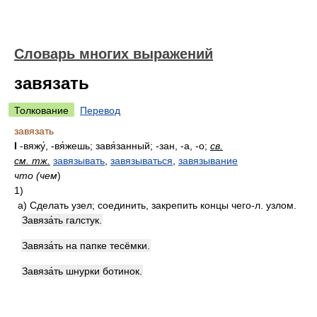
Словарь многих выражений
завязать
Толкование
Перевод
завязать
I
-вяжу́, -вя́жешь; завя́занный; -зан, -а, -о;
св.
см. тж.
завязывать
,
завязываться
,
завязывание
что (чем
)
1)
а)
Сделать узел; соединить, закрепить концы чего-л. узлом.
Завяза́ть галстук.
Завяза́ть на папке тесёмки.
Завяза́ть шнурки ботинок.